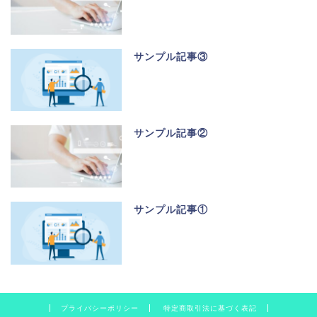
サンプル記事③
サンプル記事②
サンプル記事①
プライバシーポリシー
特定商取引法に基づく表記