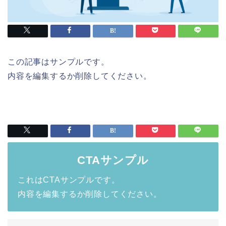
この記事はサンプルです。
内容を編集するか削除してください。
CTAサンプル
これはCTAサンプルです。
内容を編集するか削除してください。