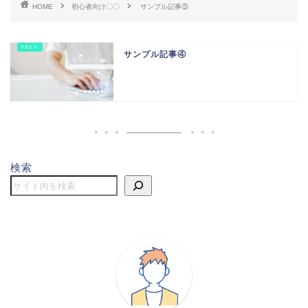
HOME
初心者向け〇〇
サンプル記事⑤
サンプル記事④
検索