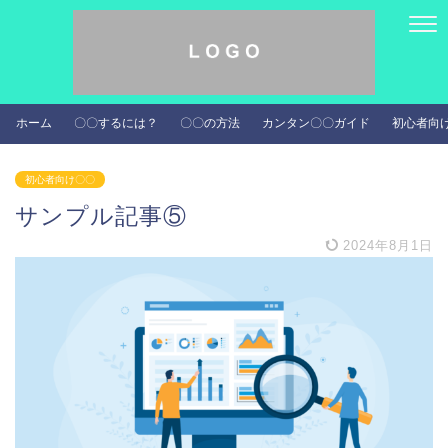
ホーム
〇〇するには？
〇〇の方法
カンタン〇〇ガイド
初心者向
初心者向け〇〇
サンプル記事⑤
2024年8月1日